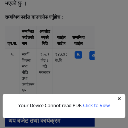
भएको छु ।
सम्बन्धित फाईल डाउनलोड गर्नुहोस :
सम्बन्धित
अपलोड
फाईलको
भएको
फाईल
सम्बन्धित
क्र.स.
नाम
मिति
साईज
फाईल
एक्सन
१.
सातौँ
२०८१
२४७.३८
जिल्ला
जेठ ८
के.बि
सभा,
गते
नीति
मंगलबार
तथा
कार्यक्रम
१५
भाद्र,
२०८०
Your Device Cannot read PDF.
Click to View
थप बजेट तथा कार्यक्रम