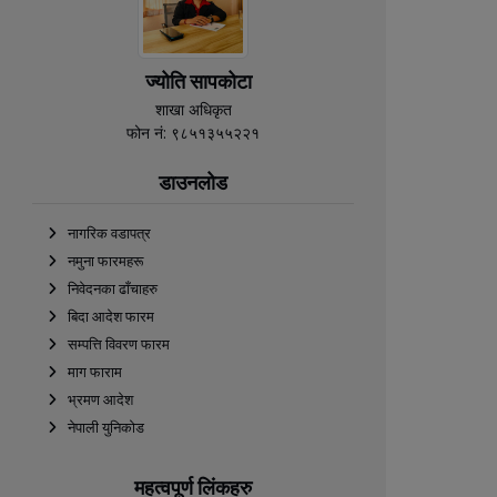
ज्योति सापकोटा
शाखा अधिकृत
फोन नं: ९८५१३५५२२१
डाउनलोड
नागरिक वडापत्र
नमुना फारमहरू
निवेदनका ढाँचाहरु
बिदा आदेश फारम
सम्पत्ति विवरण फारम
माग फाराम
भ्रमण आदेश
नेपाली युनिकोड
महत्वपूर्ण लिंकहरु