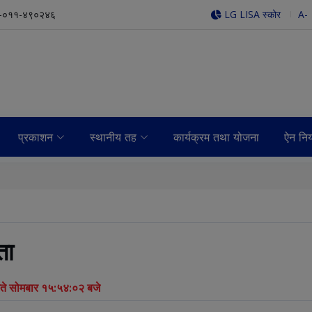
-०११-४९०२४६
LG LISA स्कोर
A-
प्रकाशन
स्थानीय तह
कार्यक्रम तथा योजना
ऐन नि
ता
े सोमबार १५:५४:०२ बजे