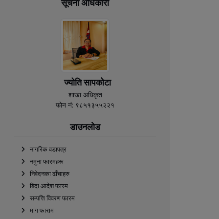
सूचना अधिकारी
ज्योति सापकोटा
शाखा अधिकृत
फोन नं: ९८५१३५५२२१
डाउनलोड
नागरिक वडापत्र
नमुना फारमहरू
निवेदनका ढाँचाहरु
बिदा आदेश फारम
सम्पत्ति विवरण फारम
माग फाराम