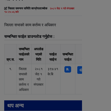
जिल्ला समन्वय समिति काभ्रेपलाञ्चोक
२०८१ जेठ १ गते मंगलबार
१०:२५:०६ बजे
जिल्ला सभाको काम कर्तव्य र अधिकार
सम्बन्धित फाईल डाउनलोड गर्नुहोस :
सम्बन्धित
अपलोड
फाईलको
भएको
फाईल
सम्बन्धित
क्र.स.
नाम
मिति
साईज
फाईल
एक्सन
१.
जिल्ला
२०८१
३९७.४१
सभाको
जेठ १
के.बि
काम
गते
कर्तव्य र
मंगलबार
अधिकार
थप अन्य