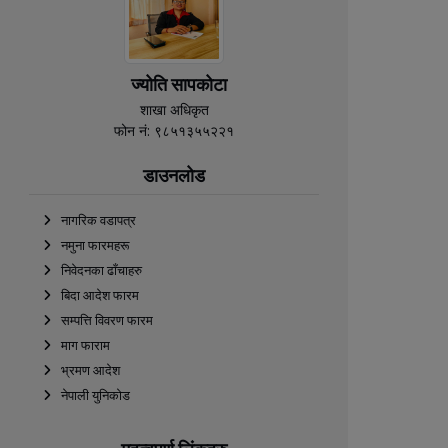
ज्योति सापकोटा
शाखा अधिकृत
फोन नं: ९८५१३५५२२१
डाउनलोड
नागरिक वडापत्र
नमुना फारमहरू
निवेदनका ढाँचाहरु
बिदा आदेश फारम
सम्पत्ति विवरण फारम
माग फाराम
भ्रमण आदेश
नेपाली युनिकोड