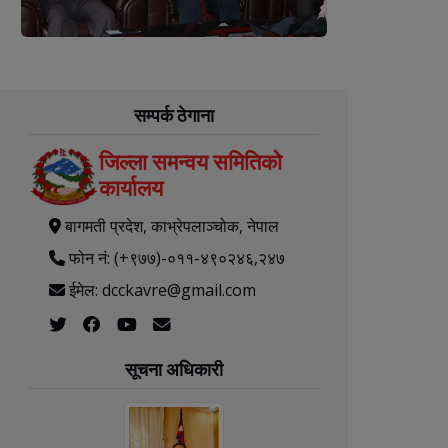
सम्पर्क ठेगाना
जिल्ला समन्वय समितिको
कार्यालय
बागमती प्रदेश, काभ्रेपलाञ्‍चोक, नेपाल
फोन नं: (+९७७)-०११-४९०२४६,२४७
ईमेल: dcckavre@gmail.com
सूचना अधिकारी